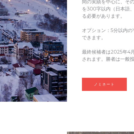
間の実績を中心に、そ
を300字以内（日本語
る必要があります。
オプション：5分以内のY
できます。
最終候補者は2025年
されます。勝者は一般投
ノミネート