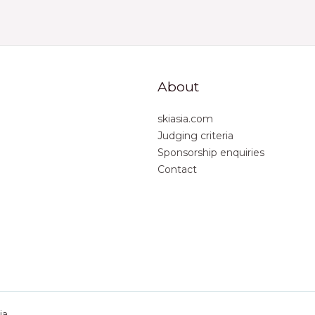
About
skiasia.com
Judging criteria
Sponsorship enquiries
Contact
ia